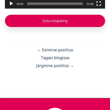
00:00
01:08
Esita reisipäring
← Eelmine postitus
Tagasi blogisse
Järgmine postitus →