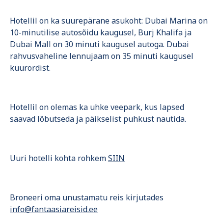
Hotellil on ka suurepärane asukoht: Dubai Marina on
10-minutilise autosõidu kaugusel, Burj Khalifa ja
Dubai Mall on 30 minuti kaugusel autoga. Dubai
rahvusvaheline lennujaam on 35 minuti kaugusel
kuurordist.
Hotellil on olemas ka uhke veepark, kus lapsed
saavad lõbutseda ja päikselist puhkust nautida.
Uuri hotelli kohta rohkem
SIIN
Broneeri oma unustamatu reis kirjutades
info@fantaasiareisid.ee