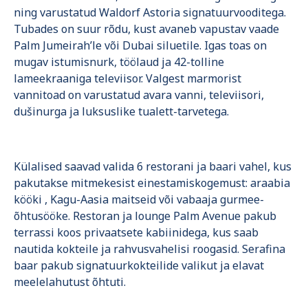
ning varustatud Waldorf Astoria signatuurvooditega.
Tubades on suur rõdu, kust avaneb vapustav vaade
Palm Jumeirah’le või Dubai siluetile. Igas toas on
mugav istumisnurk, töölaud ja 42-tolline
lameekraaniga televiisor. Valgest marmorist
vannitoad on varustatud avara vanni, televiisori,
dušinurga ja luksuslike tualett-tarvetega.
Külalised saavad valida 6 restorani ja baari vahel, kus
pakutakse mitmekesist einestamiskogemust: araabia
kööki , Kagu-Aasia maitseid või vabaaja gurmee-
õhtusööke. Restoran ja lounge Palm Avenue pakub
terrassi koos privaatsete kabiinidega, kus saab
nautida kokteile ja rahvusvahelisi roogasid. Serafina
baar pakub signatuurkokteilide valikut ja elavat
meelelahutust õhtuti.