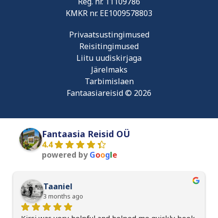
Reg. nr.
11109786
KMKR nr.
EE1009578803
Privaatsustingimused
Reisitingimused
Liitu uudiskirjaga
Järelmaks
Tarbimislaen
Fantaasiareisid © 2026
Fantaasia Reisid OÜ
4.4
powered by
G
o
o
g
l
e
Taaniel
3 months ago
Kirsi was very helpful and helped me quickly book 