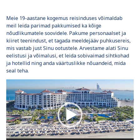
Meie 19-aastane kogemus reisinduses võimaldab
meil leida parimad pakkumised ka kõige
nõudlikumatele soovidele. Pakume personaalset ja
kiiret teenindust, et tagada meeldejääv puhkusereis,
mis vastab just Sinu ootustele. Arvestame alati Sinu
eelistusi ja võimalusi, et leida sobivaimad sihtkohad
ja hotellid ning anda väärtuslikke nõuandeid, mida
seal teha.
Video
Player