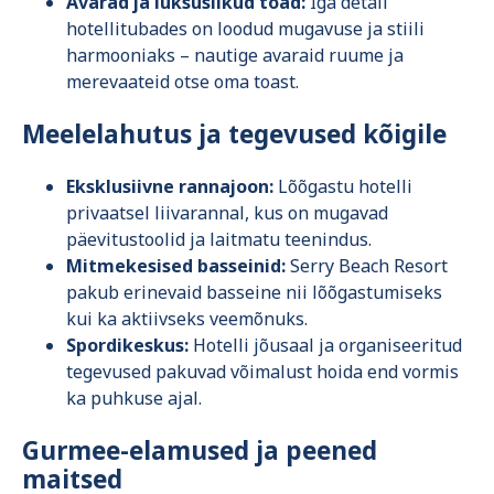
Avarad ja luksuslikud toad:
Iga detail
hotellitubades on loodud mugavuse ja stiili
harmooniaks – nautige avaraid ruume ja
merevaateid otse oma toast.
Meelelahutus ja tegevused kõigile
Eksklusiivne rannajoon:
Lõõgastu hotelli
privaatsel liivarannal, kus on mugavad
päevitustoolid ja laitmatu teenindus.
Mitmekesised basseinid:
Serry Beach Resort
pakub erinevaid basseine nii lõõgastumiseks
kui ka aktiivseks veemõnuks.
Spordikeskus:
Hotelli jõusaal ja organiseeritud
tegevused pakuvad võimalust hoida end vormis
ka puhkuse ajal.
Gurmee-elamused ja peened
maitsed