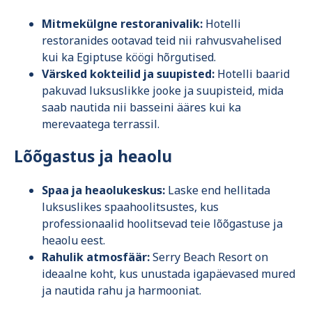
Mitmekülgne restoranivalik:
Hotelli
restoranides ootavad teid nii rahvusvahelised
kui ka Egiptuse köögi hõrgutised.
Värsked kokteilid ja suupisted:
Hotelli baarid
pakuvad luksuslikke jooke ja suupisteid, mida
saab nautida nii basseini ääres kui ka
merevaatega terrassil.
Lõõgastus ja heaolu
Spaa ja heaolukeskus:
Laske end hellitada
luksuslikes spaahoolitsustes, kus
professionaalid hoolitsevad teie lõõgastuse ja
heaolu eest.
Rahulik atmosfäär:
Serry Beach Resort on
ideaalne koht, kus unustada igapäevased mured
ja nautida rahu ja harmooniat.