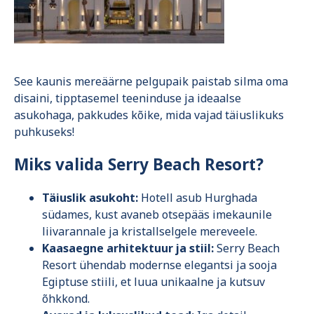
See kaunis mereäärne pelgupaik paistab silma oma
disaini, tipptasemel teeninduse ja ideaalse
asukohaga, pakkudes kõike, mida vajad täiuslikuks
puhkuseks!
Miks valida Serry Beach Resort?
Täiuslik asukoht:
Hotell asub Hurghada
südames, kust avaneb otsepääs imekaunile
liivarannale ja kristallselgele mereveele.
Kaasaegne arhitektuur ja stiil:
Serry Beach
Resort ühendab modernse elegantsi ja sooja
Egiptuse stiili, et luua unikaalne ja kutsuv
õhkkond.