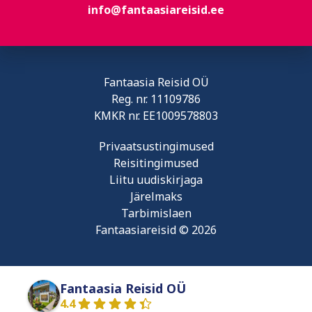
info@fantaasiareisid.ee
Fantaasia Reisid OÜ
Reg. nr.
11109786
KMKR nr.
EE1009578803
Privaatsustingimused
Reisitingimused
Liitu uudiskirjaga
Järelmaks
Tarbimislaen
Fantaasiareisid © 2026
Fantaasia Reisid OÜ
4.4