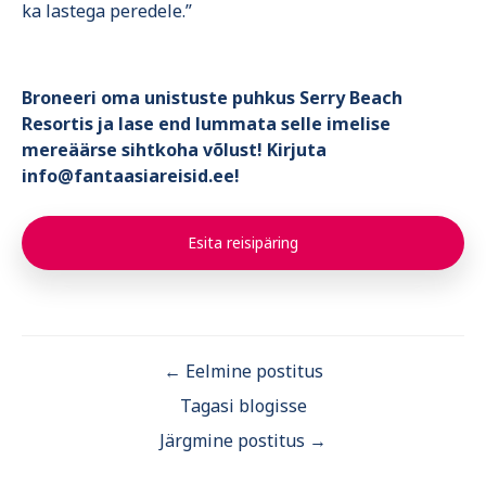
ka lastega peredele.”
Broneeri oma unistuste puhkus Serry Beach
Resortis ja lase end lummata selle imelise
mereäärse sihtkoha võlust! Kirjuta
info@fantaasiareisid.ee!
Esita reisipäring
← Eelmine postitus
Tagasi blogisse
Järgmine postitus →