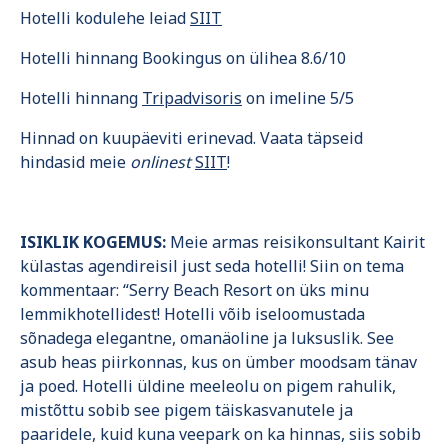
Hotelli kodulehe leiad
SIIT
Hotelli hinnang Bookingus on ülihea 8.6/10
Hotelli hinnang
Tripadvisoris
on imeline 5/5
Hinnad on kuupäeviti erinevad. Vaata täpseid
hindasid meie
onlinest
SIIT
!
ISIKLIK KOGEMUS:
Meie armas reisikonsultant Kairit
külastas agendireisil just seda hotelli! Siin on tema
kommentaar: “Serry Beach Resort on üks minu
lemmikhotellidest! Hotelli võib iseloomustada
sõnadega elegantne, omanäoline ja luksuslik. See
asub heas piirkonnas, kus on ümber moodsam tänav
ja poed. Hotelli üldine meeleolu on pigem rahulik,
mistõttu sobib see pigem täiskasvanutele ja
paaridele, kuid kuna veepark on ka hinnas, siis sobib