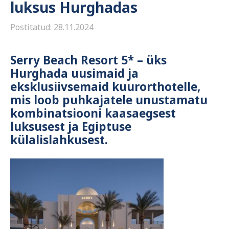
luksus Hurghadas
Postitatud: 28.11.2024
Serry Beach Resort 5* –
üks
Hurghada uusimaid ja
eksklusiivsemaid kuurorthotelle,
mis loob puhkajatele unustamatu
kombinatsiooni kaasaegsest
luksusest ja Egiptuse
külalislahkusest.